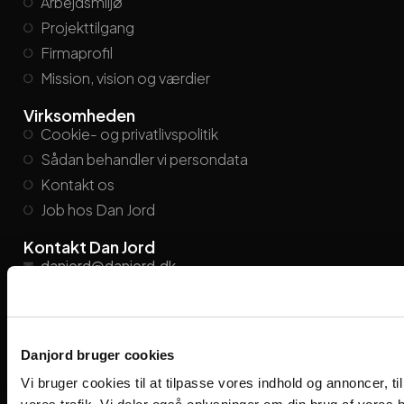
Arbejdsmiljø
Projekttilgang
Firmaprofil
Mission, vision og værdier
Virksomheden
Cookie- og privatlivspolitik
Sådan behandler vi persondata
Kontakt os
Job hos Dan Jord
Kontakt Dan Jord
danjord@danjord.dk
+45
86 21 26 55
Find medarbejder
Viengevej 8, 8240 Risskov
Danjord bruger cookies
Følg os på de sociale medier
Vi bruger cookies til at tilpasse vores indhold og annoncer, til 