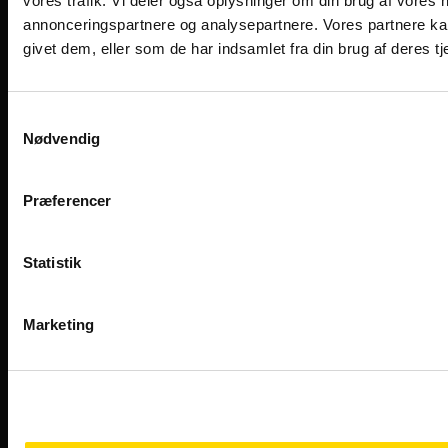
vores trafik. Vi deler også oplysninger om din brug af vores
annonceringspartnere og analysepartnere. Vores partnere ka
givet dem, eller som de har indsamlet fra din brug af deres tj
Samtykkevalg
Nødvendig
Præferencer
Designet og udviklet af Kompas360
Statistik
Marketing