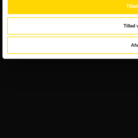
Tillad
Tillad 
Afv