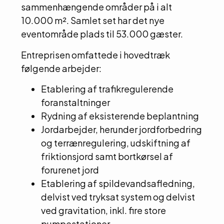
sammenhængende områder på i alt
10.000 m². Samlet set har det nye
eventområde plads til 53.000 gæster.
Entreprisen omfattede i hovedtræk
følgende arbejder:
Etablering af trafikregulerende
foranstaltninger
Rydning af eksisterende beplantning
Jordarbejder, herunder jordforbedring
og terrænregulering, udskiftning af
friktionsjord samt bortkørsel af
forurenet jord
Etablering af spildevandsafledning,
delvist ved tryksat system og delvist
ved gravitation, inkl. fire store
pumpestationer