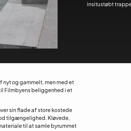
insitustøbt trap
af nyt og gammelt, men med et
til Filmbyens beliggenhed i et
ver sin flade af store kostede
god tilgængelighed. Kløvede,
ateriale til at samle byrummet