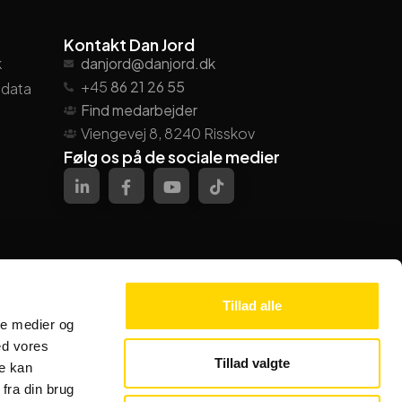
Kontakt Dan Jord
k
danjord@danjord.dk
+45
86 21 26 55
ndata
Find medarbejder
Viengevej 8, 8240 Risskov
Følg os på de sociale medier
Tillad alle
ale medier og
ed vores
Tillad valgte
re kan
fra din brug