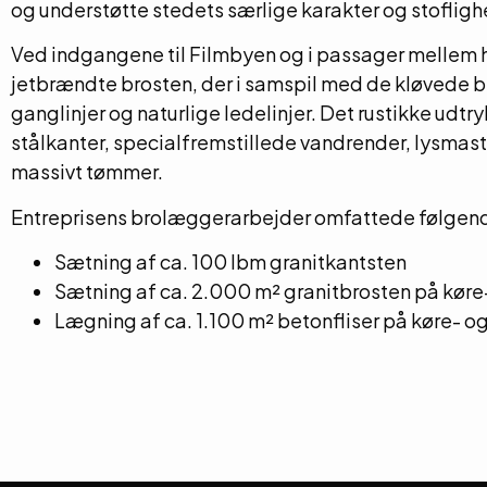
og understøtte stedets særlige karakter og stofligh
Ved indgangene til Filmbyen og i passager mellem 
jetbrændte brosten, der i samspil med de kløvede 
ganglinjer og naturlige ledelinjer. Det rustikke udt
stålkanter, specialfremstillede vandrender, lysmaste
massivt tømmer.
Entreprisens brolæggerarbejder omfattede følge
Sætning af ca. 100 lbm granitkantsten
Sætning af ca. 2.000 m² granitbrosten på køre
Lægning af ca. 1.100 m² betonfliser på køre- o