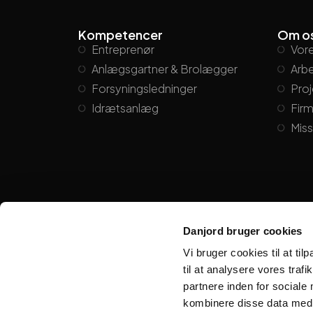
Kompetencer
Om o
Entreprenør
Vore
Anlægsgartner & Brolægger
Arbe
Forsyningsledninger
Proj
Idrætsanlæg
Firm
Miss
Danjord bruger cookies
Vi bruger cookies til at til
til at analysere vores tra
partnere inden for sociale
kombinere disse data med a