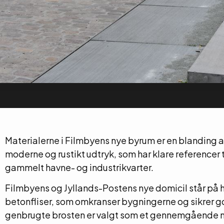
Materialerne i Filmbyens nye byrum er en blanding 
moderne og rustikt udtryk, som har klare referencer 
gammelt havne- og industrikvarter.
Filmbyens og Jyllands-Postens nye domicil står på h
betonfliser, som omkranser bygningerne og sikrer 
genbrugte brosten er valgt som et gennemgående m