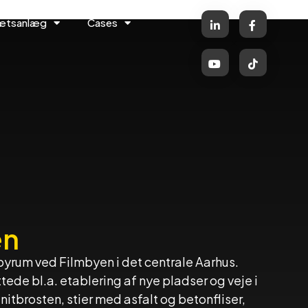
rætsanlæg
Cases
en
 byrum ved Filmbyen i det centrale Aarhus.
ede bl.a. etablering af nye pladser og veje i
nitbrosten, stier med asfalt og betonfliser,