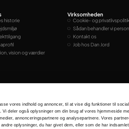
s
Virksomheden
s historie
Cookie- og privatlivspoliti
jdsmiljø
Sådan behandler vi perso
ekttilgang
Kontakt os
aprofil
Job hos Dan Jord
ion, vision og værdier
passe vores indhold og annoncer, til at vise dig funktioner til soci
fik. Vi deler også oplysninger om din brug af vores hjemmeside m
 medier, annonceringspartnere og analysepartnere. Vores partne
ndre oplysninger, du har givet dem, eller som de har indsamlet 