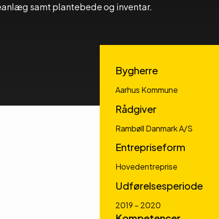
peanlæg samt plantebede og inventar.
Bygherre
Aarhus Kommune
Rådgiver
Rambøll Danmark A/S
Entrepriseform
Hovedentreprise
Udførelsesperiode
2019 – 2020
Kompetencer