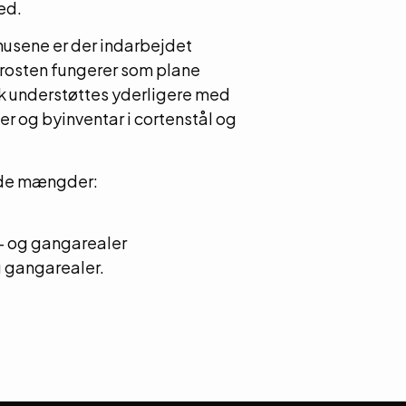
ed.
husene er der indarbejdet
brosten fungerer som plane
ryk understøttes yderligere med
r og byinventar i cortenstål og
nde mængder:
- og gangarealer
g gangarealer.