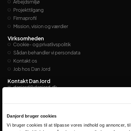
Arbejdsmiljø
Projekttilgang
Firmaprofil
Mission, vision og værdier
Virksomheden
Cookie- og privatlivspolitik
Sådan behandler vi persondata
Kontakt os
Job hos Dan Jord
Kontakt Dan Jord
danjord@danjord.dk
+45
86 21 26 55
Find medarbejder
Viengevej 8, 8240 Risskov
Danjord bruger cookies
Følg os på de sociale medier
Vi bruger cookies til at tilpasse vores indhold og annoncer, til 