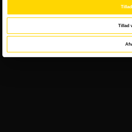
Tillad
Tillad 
Afv