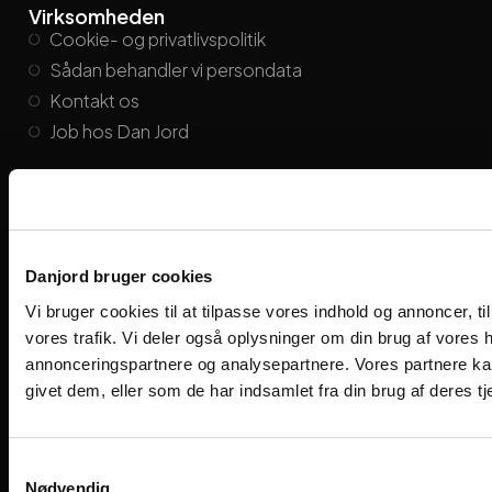
Virksomheden
Cookie- og privatlivspolitik
Sådan behandler vi persondata
Kontakt os
Job hos Dan Jord
Kontakt Dan Jord
danjord@danjord.dk
+45
86 21 26 55
Find medarbejder
Danjord bruger cookies
Viengevej 8, 8240 Risskov
Følg os på de sociale medier
Vi bruger cookies til at tilpasse vores indhold og annoncer, til 
vores trafik. Vi deler også oplysninger om din brug af vores
annonceringspartnere og analysepartnere. Vores partnere ka
givet dem, eller som de har indsamlet fra din brug af deres tj
Samtykkevalg
Nødvendig