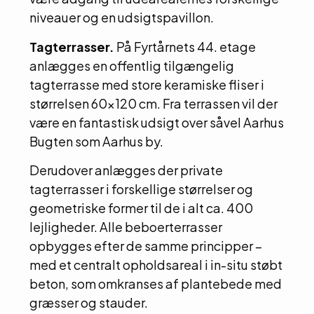
niveauer og en udsigtspavillon.
Tagterrasser.
På Fyrtårnets 44. etage
anlægges en offentlig tilgængelig
tagterrasse med store keramiske fliser i
størrelsen 60×120 cm. Fra terrassen vil der
være en fantastisk udsigt over såvel Aarhus
Bugten som Aarhus by.
Derudover anlægges der private
tagterrasser i forskellige størrelser og
geometriske former til de i alt ca. 400
lejligheder. Alle beboerterrasser
opbygges efter de samme principper –
med et centralt opholdsareal i in-situ støbt
beton, som omkranses af plantebede med
græsser og stauder.