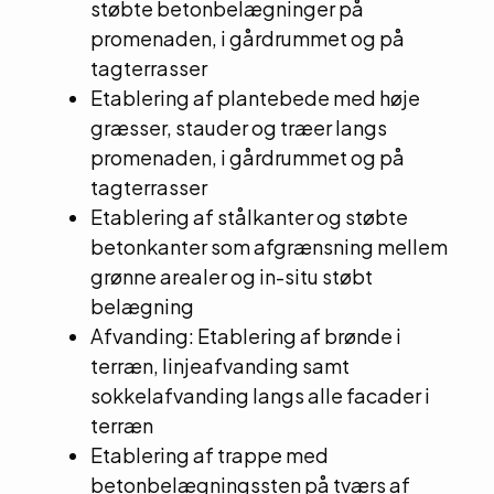
støbte betonbelægninger på
promenaden, i gårdrummet og på
tagterrasser
Etablering af plantebede med høje
græsser, stauder og træer langs
promenaden, i gårdrummet og på
tagterrasser
Etablering af stålkanter og støbte
betonkanter som afgrænsning mellem
grønne arealer og in-situ støbt
belægning
Afvanding: Etablering af brønde i
terræn, linjeafvanding samt
sokkelafvanding langs alle facader i
terræn
Etablering af trappe med
betonbelægningssten på tværs af