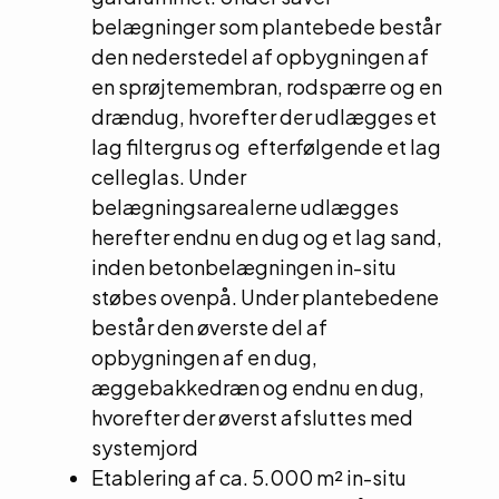
belægninger som plantebede består
den nederstedel af opbygningen af
en sprøjtemembran, rodspærre og en
drændug, hvorefter der udlægges et
lag filtergrus og efterfølgende et lag
celleglas. Under
belægningsarealerne udlægges
herefter endnu en dug og et lag sand,
inden betonbelægningen in-situ
støbes ovenpå. Under plantebedene
består den øverste del af
opbygningen af en dug,
æggebakkedræn og endnu en dug,
hvorefter der øverst afsluttes med
systemjord
Etablering af ca. 5.000 m² in-situ