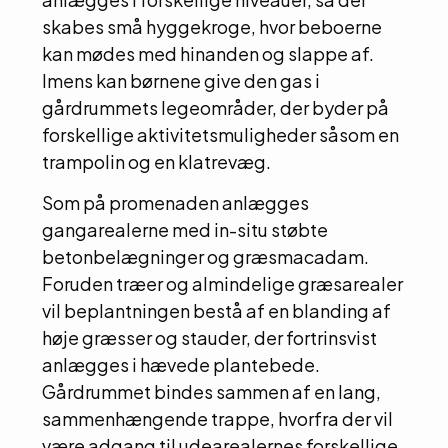
skabes små hyggekroge, hvor beboerne
kan mødes med hinanden og slappe af.
Imens kan børnene give den gas i
gårdrummets legeområder, der byder på
forskellige aktivitetsmuligheder såsom en
trampolin og en klatrevæg.
Som på promenaden anlægges
gangarealerne med in-situ støbte
betonbelægninger og græsmacadam.
Foruden træer og almindelige græsarealer
vil beplantningen bestå af en blanding af
høje græsser og stauder, der fortrinsvist
anlægges i hævede plantebede.
Gårdrummet bindes sammen af en lang,
sammenhængende trappe, hvorfra der vil
være adgang til udearealernes forskellige