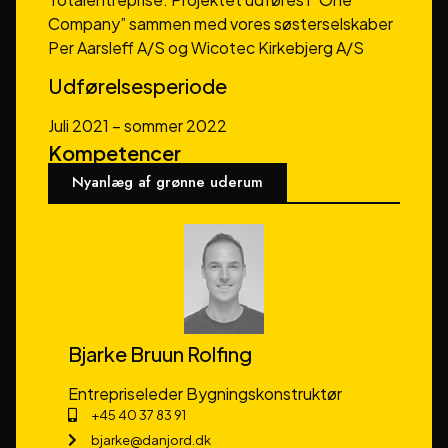
Company” sammen med vores søsterselskaber
Per Aarsleff A/S og Wicotec Kirkebjerg A/S
Udførelsesperiode
Juli 2021 – sommer 2022
Kompetencer
Nyanlæg af grønne uderum
Bjarke Bruun Rolfing
Entrepriseleder Bygningskonstruktør
+45 40 37 83 91
bjarke@danjord.dk