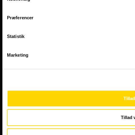
Præferencer
Statistik
Designet og udviklet af Kompas360
Marketing
Tillad
Tillad 