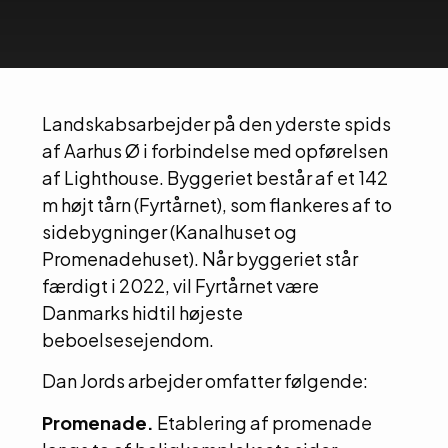
Landskabsarbejder på den yderste spids
af Aarhus Ø i forbindelse med opførelsen
af Lighthouse. Byggeriet består af et 142
m højt tårn (Fyrtårnet), som flankeres af to
sidebygninger (Kanalhuset og
Promenadehuset). Når byggeriet står
færdigt i 2022, vil Fyrtårnet være
Danmarks hidtil højeste
beboelsesejendom.
Dan Jords arbejder omfatter følgende:
Promenade.
Etablering af promenade