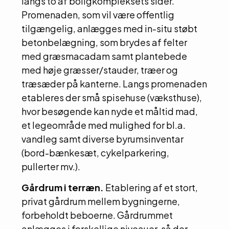
langs to af boligkompleksets sider.
Promenaden, som vil være offentlig
tilgængelig, anlægges med in-situ støbt
betonbelægning, som brydes af felter
med græsmacadam samt plantebede
med høje græsser/stauder, træer og
træsæder på kanterne. Langs promenaden
etableres der små spisehuse (væksthuse),
hvor besøgende kan nyde et måltid mad,
et legeområde med mulighed for bl.a.
vandleg samt diverse byrumsinventar
(bord-bænkesæt, cykelparkering,
pullerter mv.).
Gårdrum i terræn.
Etablering af et stort,
privat gårdrum mellem bygningerne,
forbeholdt beboerne. Gårdrummet
anlægges i forskellige niveauer, så der