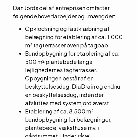
Dan Jords del af entreprisen omfatter
følgende hovedarbejder og -mængder:
Opklodsning og fastklæbning af
belægning for etablering af ca. 1.000
m² tagterrasser oven på tagpap
Bundopbygning for etablering af ca.
500 m² plantebede langs
lejlighedernes tagterrasser.
Opbygningen består af en
beskyttelsesdug, DiaDrain og endnu
en beskyttelsesdug, inden der
afsluttes med systemjord øverst
Etablering af ca. 8.500 m²
bundopbygning for belægninger,
plantebede, væksthuse mv. i
gårdrummet. Under såvel