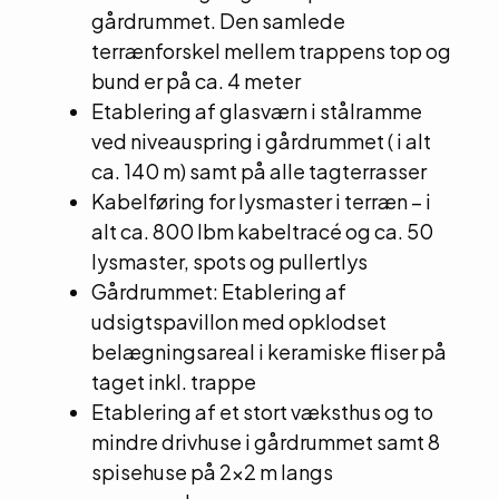
gårdrummet. Den samlede
terrænforskel mellem trappens top og
bund er på ca. 4 meter
Etablering af glasværn i stålramme
ved niveauspring i gårdrummet ( i alt
ca. 140 m) samt på alle tagterrasser
Kabelføring for lysmaster i terræn – i
alt ca. 800 lbm kabeltracé og ca. 50
lysmaster, spots og pullertlys
Gårdrummet: Etablering af
udsigtspavillon med opklodset
belægningsareal i keramiske fliser på
taget inkl. trappe
Etablering af et stort væksthus og to
mindre drivhuse i gårdrummet samt 8
spisehuse på 2×2 m langs