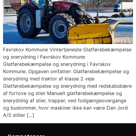
Favrskov Kommune Vintertjeneste Glatførebekæmpelse
og snerydning i Favrskov Kommune
Glatførebekæmpelse og snerydning i Favrskov
Kommune. Opgaven omfatter: Glatførebekæmpelse og
snerydning med traktor af klasse 2 veje
Glatførebekæmpelse og snerydning med redskabsbære
af fortove og stier Manuelt glatførebekæmpelse og
snerydning af stier, trapper, ved fodgængeovergange
og buslommer, hvor maskiner ikke kan være Dan Jord
A/S stiller […]