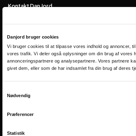
Kontakt Dan Jord
danjord@danjord.dk
+45
86 21 26 55
Find medarbejder
Viengevej 8, 8240 Risskov
Danjord bruger cookies
Følg os på de sociale medier
Vi bruger cookies til at tilpasse vores indhold og annoncer, til 
vores trafik. Vi deler også oplysninger om din brug af vores
annonceringspartnere og analysepartnere. Vores partnere ka
givet dem, eller som de har indsamlet fra din brug af deres tj
Samtykkevalg
Nødvendig
Præferencer
Designet og udviklet af Kompas360
Statistik