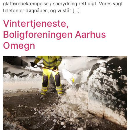
glatførebekæmpelse / snerydning rettidigt. Vores vagt
telefon er døgnåben, og vi står […]
Vintertjeneste,
Boligforeningen Aarhus
Omegn