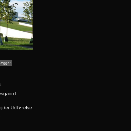
olægger
3
sgaard
jder Udførelse
.