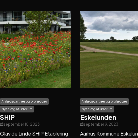
Anlægsgartner og brolægger
Anlægsgartner og brolægger
Nyanlæg af uderum
Nyanlæg af uderum
SHIP
Eskelunden
september 10, 2023
september 9, 2023
Olav de Linde SHIP Etablering
Aarhus Kommune Eskelu