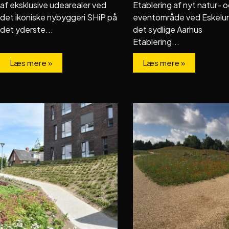
af eksklusive udearealer ved
Etablering af nyt natur- 
det ikoniske nybyggeri SHiP på
eventområde ved Eskelun
det yderste...
det sydlige Aarhus
Etablering...
Læs mere »
Læs mere »