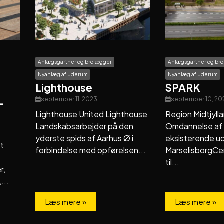
Anlægsgartner og brolægger
Anlægsgartner og br
Nyanlæg af uderum
Nyanlæg af uderum
Lighthouse
SPARK
september 11, 2023
september 10, 20
-
Lighthouse United Lighthouse
Region Midtjyl
Landskabsarbejder på den
Omdannelse af
yderste spids af Aarhus Ø i
eksisterende u
yt
forbindelse med opførelsen...
MarselisborgCen
til...
r,
...
Læs mere »
Læs mere »