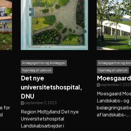
Anlægsgartner og brolægger
Anlægsgartner og br
Nyanlæg af uderum
Nyanlæg af uderum
Det nye
Moesgaard
september 1, 202
universitetshospital,
Moesgaard Moe
DNU
Landskabs- og
september 2, 2023
e for
belægningsarbe
Region Midtjylland Det nye
ed
af landskabs-,..
Universitetshospital
Landskabsarbejder i