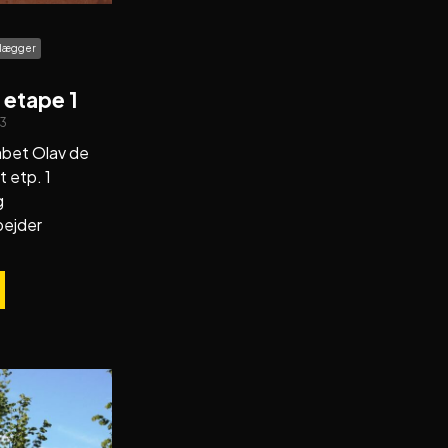
olægger
 etape 1
3
bet Olav de
 etp. 1
g
bejder