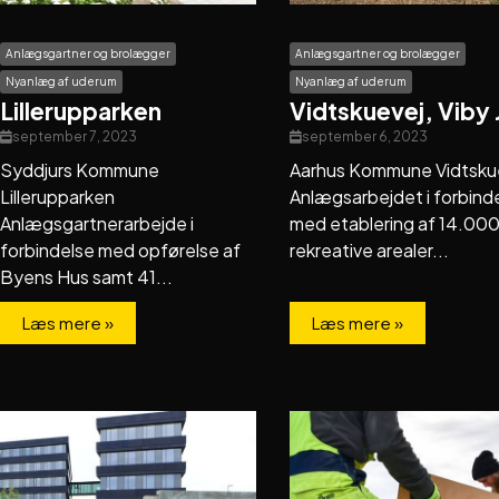
Anlægsgartner og brolægger
Anlægsgartner og brolægger
Nyanlæg af uderum
Nyanlæg af uderum
Lillerupparken
Vidtskuevej, Viby 
september 7, 2023
september 6, 2023
Syddjurs Kommune
Aarhus Kommune Vidtsku
Lillerupparken
Anlægsarbejdet i forbind
Anlægsgartnerarbejde i
med etablering af 14.000
forbindelse med opførelse af
rekreative arealer...
Byens Hus samt 41...
Læs mere »
Læs mere »