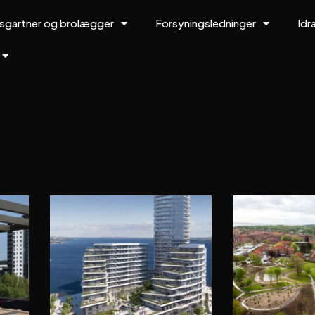
sgartner og brolægger
Forsyningsledninger
Id