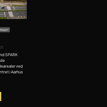
olægger
23
land SPARK
 de
dearealer ved
tret i Aarhus