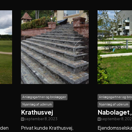
Anlægsgartner og brolægger
Anlægsgartner og br
Nyanlæg af uderum
Nyanlæg af uderum
Krathusvej
Nabolaget,
september 8, 2023
september 8, 202
nden
Privat kunde Krathusvej,
Ejendomsselska