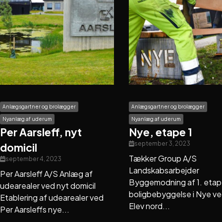
Anlægsgartner og brolægger
Anlægsgartner og brolægger
Nyanlæg af uderum
Nyanlæg af uderum
Per Aarsleff, nyt
Nye, etape 1
september 3, 2023
domicil
Tækker Group A/S
september 4, 2023
Landskabsarbejder
Per Aarsleff A/S Anlæg af
Byggemodning af 1. etap
udearealer ved nyt domicil
boligbebyggelse i Nye v
Etablering af udearealer ved
Elev nord...
Per Aarsleffs nye...