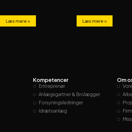
Læs mere »
Læs mere »
Kompetencer
Om o
Entreprenør
Vore
Anlægsgartner & Brolægger
Arbe
Forsyningsledninger
Proj
Idrætsanlæg
Firm
Miss