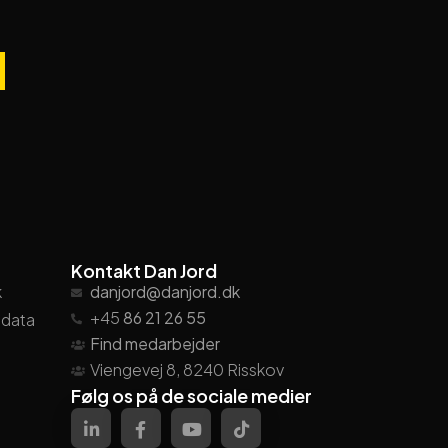
Kontakt Dan Jord
k
danjord@danjord.dk
+45
86 21 26 55
ndata
Find medarbejder
Viengevej 8, 8240 Risskov
Følg os på de sociale medier