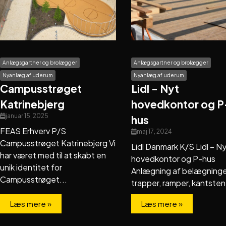
Anlægsgartner og brolægger
Anlægsgartner og brolægger
Nyanlæg af uderum
Nyanlæg af uderum
Campusstrøget
Lidl - Nyt
Katrinebjerg
hovedkontor og P
januar 15, 2025
hus
FEAS Erhverv P/S
maj 17, 2024
Campusstrøget Katrinebjerg Vi
Lidl Danmark K/S Lidl – N
har været med til at skabt en
hovedkontor og P-hus
unik identitet for
Anlægning af belægninge
Campusstrøget...
trapper, ramper, kantsten,
Læs mere »
Læs mere »