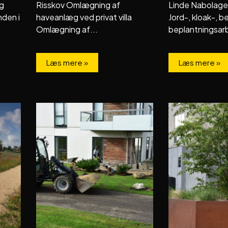
og
Risskov Omlægning af
Linde Nabolage
den i
haveanlæg ved privat villa
Jord-, kloak-, 
Omlægning af...
beplantningsarb
Læs mere »
Læs mere »