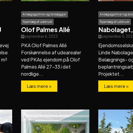
Anlægsgartner og brolægger
Anlægsgartner og br
Nyanlæg af uderum
Nyanlæg af uderum
J
Olof Palmes Allé
Nabolaget,
september 6, 2023
september 5, 202
evej
PKA Olof Palmes Allé
Ejendomsselska
else
Forskønnelse af udearealer
Linde Nabolaget
 m²
ved PKAs ejendom på Olof
Belægnings- o
Palmes Allé 27-33 i det
beplantningsar
nordlige...
Projektet...
Læs mere »
Læs mere »