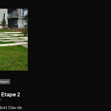
olægger
 Etape 2
3
bet Olav de