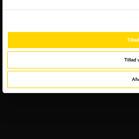
Tillad
Tillad 
Afv