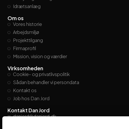
Idrætsanlæg
Om os
Vores historie
Arbejdsmiljø
Projekttilgang
Firmaprofil
Mission, vision og værdier
Virksomheden
Cookie- og privatlivspolitik
Sådan behandler vi persondata
Kontakt os
Job hos Dan Jord
Kontakt Dan Jord
danjord@danjord.dk
+45
86 21 26 55