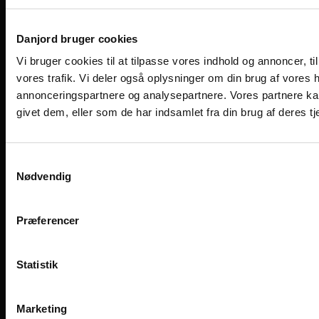
Find medarbejder
Viengevej 8, 8240 Risskov
Danjord bruger cookies
Følg os på de sociale medier
Vi bruger cookies til at tilpasse vores indhold og annoncer, til 
vores trafik. Vi deler også oplysninger om din brug af vores
annonceringspartnere og analysepartnere. Vores partnere ka
givet dem, eller som de har indsamlet fra din brug af deres tj
Samtykkevalg
Nødvendig
Præferencer
Designet og udviklet af Kompas360
Statistik
Marketing