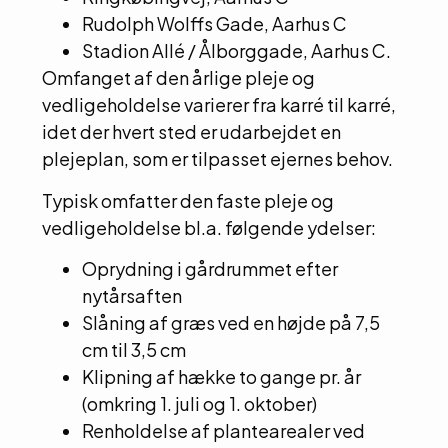
Rudolph Wolffs Gade, Aarhus C
Stadion Allé / Ålborggade, Aarhus C.
Omfanget af den årlige pleje og
vedligeholdelse varierer fra karré til karré,
idet der hvert sted er udarbejdet en
plejeplan, som er tilpasset ejernes behov.
Typisk omfatter den faste pleje og
vedligeholdelse bl.a. følgende ydelser:
Oprydning i gårdrummet efter
nytårsaften
Slåning af græs ved en højde på 7,5
cm til 3,5 cm
Klipning af hække to gange pr. år
(omkring 1. juli og 1. oktober)
Renholdelse af plantearealer ved