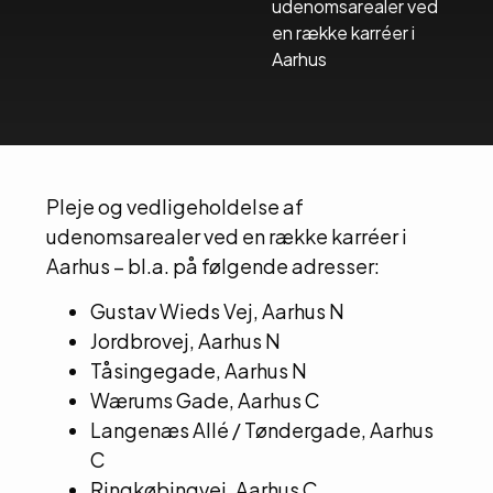
udenomsarealer ved
en række karréer i
Aarhus
Pleje og vedligeholdelse af
udenomsarealer ved en række karréer i
Aarhus – bl.a. på følgende adresser:
Gustav Wieds Vej, Aarhus N
Jordbrovej, Aarhus N
Tåsingegade, Aarhus N
Wærums Gade, Aarhus C
Langenæs Allé / Tøndergade, Aarhus
C
Ringkøbingvej, Aarhus C