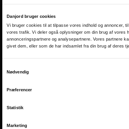
Find medarbejder
Viengevej 8, 8240 Risskov
Følg os på de sociale medier
Danjord bruger cookies
Vi bruger cookies til at tilpasse vores indhold og annoncer, til 
vores trafik. Vi deler også oplysninger om din brug af vores
annonceringspartnere og analysepartnere. Vores partnere ka
givet dem, eller som de har indsamlet fra din brug af deres tj
Samtykkevalg
Nødvendig
Præferencer
Designet og udviklet af Kompas360
Statistik
Marketing