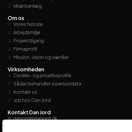
Idrætsanlæg
Om os
Vores historie
Arbejdsmiljø
Projekttilgang
Firmaprofil
Mission, vision og værdier
Virksomheden
Cookie- og privatlivspolitik
Sådan behandler vi persondata
Kontakt os
Job hos Dan Jord
Kontakt Dan Jord
danjord@danjord.dk
+45
86 21 26 55