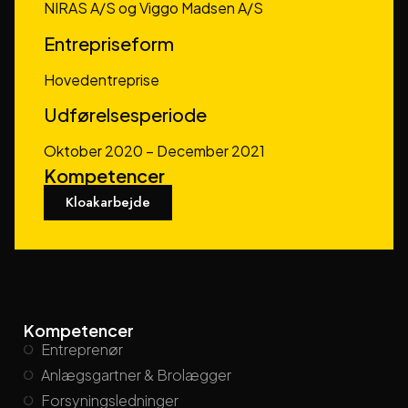
NIRAS A/S og Viggo Madsen A/S
Entrepriseform
Hovedentreprise
Udførelsesperiode
Oktober 2020 – December 2021
Kompetencer
Kloakarbejde
Kompetencer
Entreprenør
Anlægsgartner & Brolægger
Forsyningsledninger