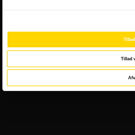
Tillad
Tillad 
Afv