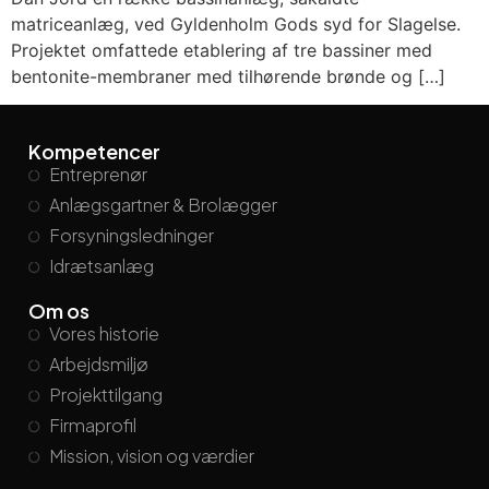
matriceanlæg, ved Gyldenholm Gods syd for Slagelse.
Projektet omfattede etablering af tre bassiner med
bentonite-membraner med tilhørende brønde og […]
Kompetencer
Entreprenør
Anlægsgartner & Brolægger
Forsyningsledninger
Idrætsanlæg
Om os
Vores historie
Arbejdsmiljø
Projekttilgang
Firmaprofil
Mission, vision og værdier