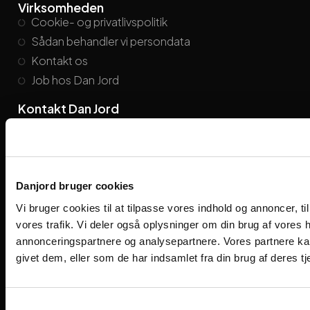
Virksomheden
Cookie- og privatlivspolitik
Sådan behandler vi persondata
Kontakt os
Job hos Dan Jord
Kontakt Dan Jord
danjord@danjord.dk
+45
86 21 26 55
Find medarbejder
Viengevej 8, 8240 Risskov
Danjord bruger cookies
Følg os på de sociale medier
Vi bruger cookies til at tilpasse vores indhold og annoncer, til 
vores trafik. Vi deler også oplysninger om din brug af vores
annonceringspartnere og analysepartnere. Vores partnere ka
givet dem, eller som de har indsamlet fra din brug af deres tj
Samtykkevalg