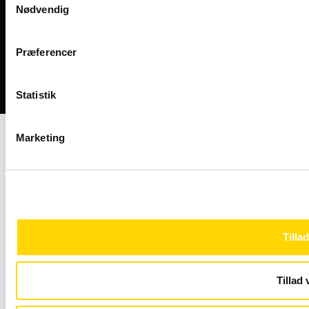
Nødvendig
Præferencer
Designet og udviklet af Kompas360
Statistik
Marketing
Tillad
Tillad 