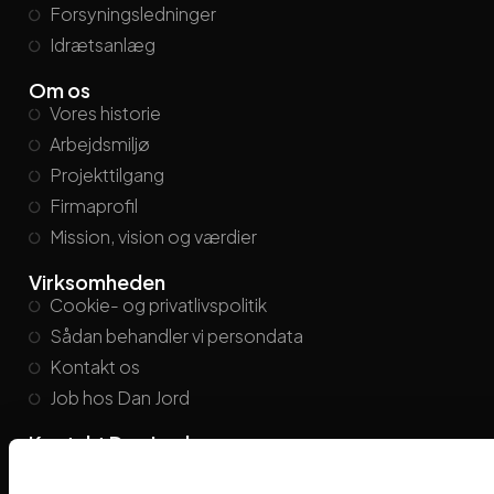
Forsyningsledninger
Idrætsanlæg
Om os
Vores historie
Arbejdsmiljø
Projekttilgang
Firmaprofil
Mission, vision og værdier
Virksomheden
Cookie- og privatlivspolitik
Sådan behandler vi persondata
Kontakt os
Job hos Dan Jord
Kontakt Dan Jord
danjord@danjord.dk