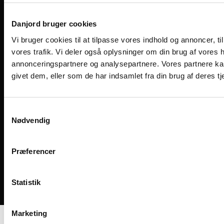
+45
86 21 26 55
Find medarbejder
Danjord bruger cookies
Viengevej 8, 8240 Risskov
Følg os på de sociale medier
Vi bruger cookies til at tilpasse vores indhold og annoncer, til 
vores trafik. Vi deler også oplysninger om din brug af vores
annonceringspartnere og analysepartnere. Vores partnere ka
givet dem, eller som de har indsamlet fra din brug af deres tj
Samtykkevalg
Nødvendig
Præferencer
Statistik
Designet og udviklet af Kompas360
Marketing